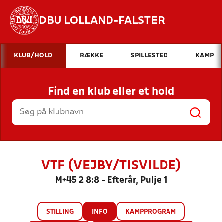
DBU LOLLAND-FALSTER
Hvad vil du søge efter?
KLUB/HOLD
RÆKKE
SPILLESTED
KAMP
INDHOLD OG NYHEDER
Find en klub eller et hold
STILLINGER, RESULTATER, KLUBBER OG
HOLD
VTF (VEJBY/TISVILDE)
M+45 2 8:8 - Efterår, Pulje 1
STILLING
INFO
KAMPPROGRAM