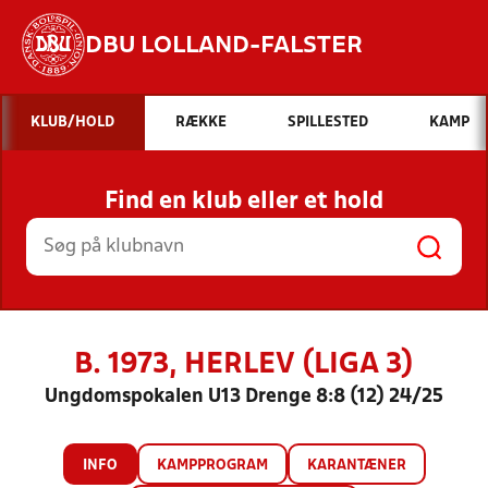
DBU LOLLAND-FALSTER
Hvad vil du søge efter?
KLUB/HOLD
RÆKKE
SPILLESTED
KAMP
INDHOLD OG NYHEDER
Find en klub eller et hold
STILLINGER, RESULTATER, KLUBBER OG
HOLD
B. 1973, HERLEV (LIGA 3)
Ungdomspokalen U13 Drenge 8:8 (12) 24/25
INFO
KAMPPROGRAM
KARANTÆNER