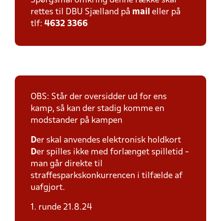
Spørgsmål omkring denne række skal
rettes til DBU Sjælland på
mail
eller på
tlf:
4632 3366
OBS: Står der oversidder ud for ens
kamp, så kan der stadig komme en
modstander på kampen
D
er skal anvendes elektronisk holdkort
D
er spilles ikke med forlænget spilletid -
man går direkte til
straffesparkskonkurrencen i tilfælde af
uafgjort.
1. runde 21.8.24