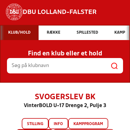
DBU LOLLAND-FALSTER
Hvad vil du søge efter?
KLUB/HOLD
RÆKKE
SPILLESTED
KAMP
INDHOLD OG NYHEDER
Find en klub eller et hold
STILLINGER, RESULTATER, KLUBBER OG
HOLD
SVOGERSLEV BK
VinterBOLD U-17 Drenge 2, Pulje 3
STILLING
INFO
KAMPPROGRAM