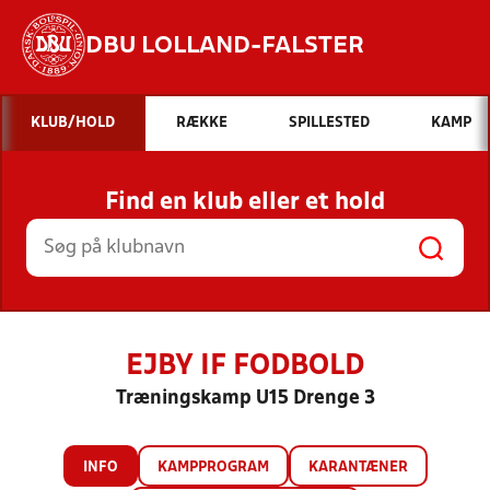
DBU LOLLAND-FALSTER
Hvad vil du søge efter?
KLUB/HOLD
RÆKKE
SPILLESTED
KAMP
INDHOLD OG NYHEDER
Find en klub eller et hold
STILLINGER, RESULTATER, KLUBBER OG
HOLD
EJBY IF FODBOLD
Træningskamp U15 Drenge 3
INFO
KAMPPROGRAM
KARANTÆNER