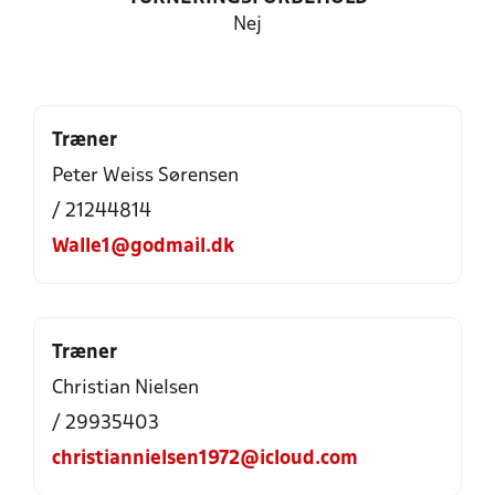
Nej
Træner
Peter Weiss Sørensen
/ 21244814
Walle1@godmail.dk
Træner
Christian Nielsen
/ 29935403
christiannielsen1972@icloud.com