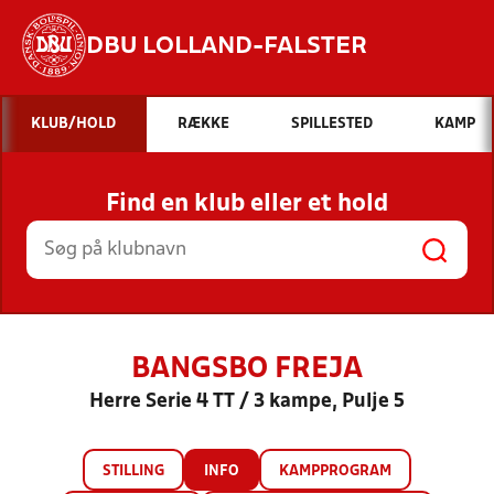
DBU LOLLAND-FALSTER
Hvad vil du søge efter?
KLUB/HOLD
RÆKKE
SPILLESTED
KAMP
INDHOLD OG NYHEDER
Find en klub eller et hold
STILLINGER, RESULTATER, KLUBBER OG
HOLD
BANGSBO FREJA
Herre Serie 4 TT / 3 kampe, Pulje 5
STILLING
INFO
KAMPPROGRAM