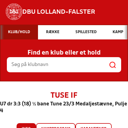
DBU LOLLAND-FALSTER
Hvad vil du søge efter?
KLUB/HOLD
RÆKKE
SPILLESTED
KAMP
INDHOLD OG NYHEDER
Find en klub eller et hold
STILLINGER, RESULTATER, KLUBBER OG
HOLD
TUSE IF
U7 dr 3:3 (18) ½ bane Tune 23/3 Medaljestævne, Pulje
4