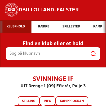
DBU LOLLAND-FALSTER
Hvad vil du søge efter?
KLUB/HOLD
RÆKKE
SPILLESTED
KAMP
INDHOLD OG NYHEDER
Find en klub eller et hold
STILLINGER, RESULTATER, KLUBBER OG
HOLD
SVINNINGE IF
U17 Drenge 1 (09) Efterår, Pulje 3
STILLING
INFO
KAMPPROGRAM