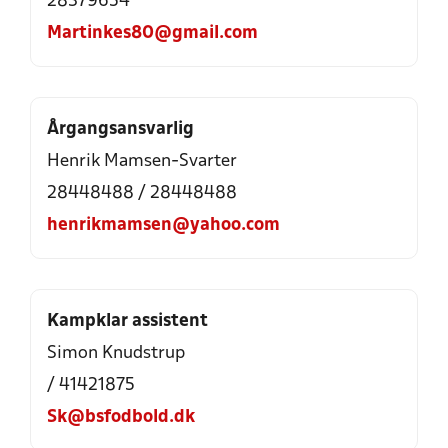
28379654
Martinkes80@gmail.com
Årgangsansvarlig
Henrik Mamsen-Svarter
28448488 / 28448488
henrikmamsen@yahoo.com
Kampklar assistent
Simon Knudstrup
/ 41421875
Sk@bsfodbold.dk