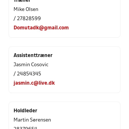
Træner
Mike Olsen
/ 27828599
Domutadk@gmail.com
Assistenttræner
Jasmin Cosovic
/ 24854345
jasmin.c@live.dk
Holdleder
Martin Sørensen