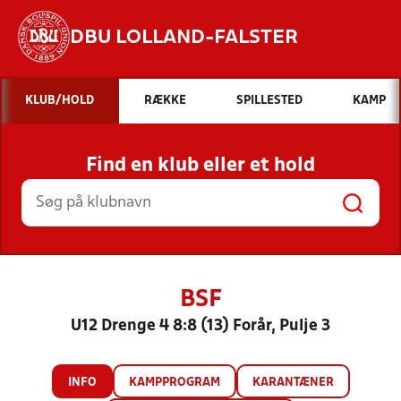
DBU LOLLAND-FALSTER
Hvad vil du søge efter?
KLUB/HOLD
RÆKKE
SPILLESTED
KAMP
INDHOLD OG NYHEDER
Find en klub eller et hold
STILLINGER, RESULTATER, KLUBBER OG
HOLD
BSF
U12 Drenge 4 8:8 (13) Forår, Pulje 3
INFO
KAMPPROGRAM
KARANTÆNER