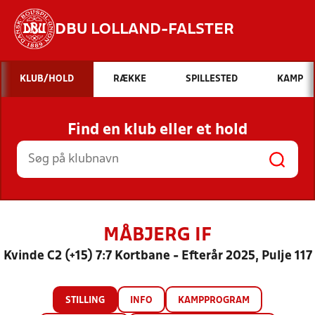
DBU LOLLAND-FALSTER
Hvad vil du søge efter?
KLUB/HOLD
RÆKKE
SPILLESTED
KAMP
INDHOLD OG NYHEDER
Find en klub eller et hold
STILLINGER, RESULTATER, KLUBBER OG
HOLD
MÅBJERG IF
Kvinde C2 (+15) 7:7 Kortbane - Efterår 2025, Pulje 117
STILLING
INFO
KAMPPROGRAM