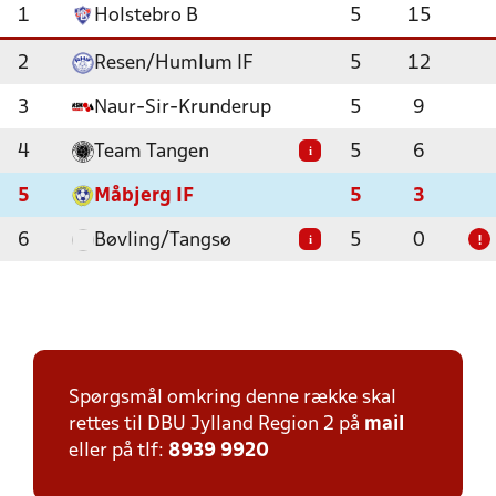
1
Holstebro B
5
15
2
Resen/Humlum IF
5
12
3
Naur-Sir-Krunderup
5
9
4
Team Tangen
5
6
i
5
Måbjerg IF
5
3
6
Bøvling/Tangsø
5
0
i
!
Spørgsmål omkring denne række skal
rettes til DBU Jylland Region 2 på
mail
eller på tlf:
8939 9920