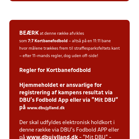
BEÆRK
at denne række afvikles
som
7:7
Kortbanefodbold
– altså på en 11:11 bane
hvor målene trækkes frem til straffesparksfeltets kant
– efter 11-mands regler, dog uden off-side!
Regler for Kortbanefodbold
Hjemmeholdet er ansvarlige for
registrering af kampens resultat via
DBU’s Fodbold App eller via ”Mit DBU”
på
www.dbujylland.dk
.
Der skal udfyldes elektronisk holdkort i
denne række via DBU's Fodbold APP eller
på
www.dbujylland.dk
- "Mit DBU" -