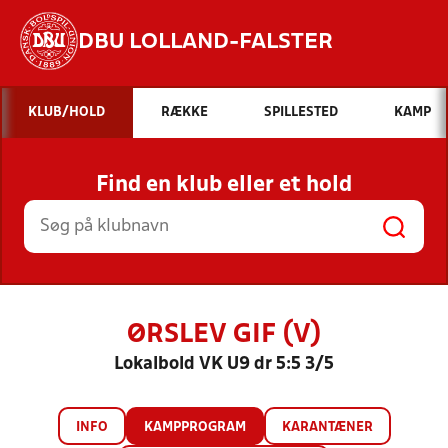
DBU LOLLAND-FALSTER
Hvad vil du søge efter?
KLUB/HOLD
RÆKKE
SPILLESTED
KAMP
INDHOLD OG NYHEDER
Find en klub eller et hold
STILLINGER, RESULTATER, KLUBBER OG
HOLD
ØRSLEV GIF (V)
Lokalbold VK U9 dr 5:5 3/5
INFO
KAMPPROGRAM
KARANTÆNER