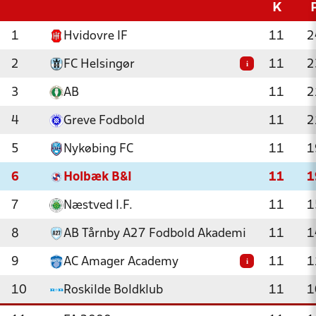
K
1
Hvidovre IF
11
2
2
FC Helsingør
11
2
i
3
AB
11
2
4
Greve Fodbold
11
2
5
Nykøbing FC
11
1
6
Holbæk B&I
11
1
7
Næstved I.F.
11
1
8
AB Tårnby A27 Fodbold Akademi
11
1
9
AC Amager Academy
11
1
i
10
Roskilde Boldklub
11
1