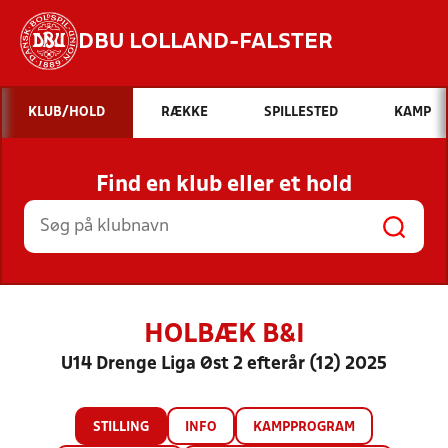
DBU LOLLAND-FALSTER
Hvad vil du søge efter?
KLUB/HOLD
RÆKKE
SPILLESTED
KAMP
INDHOLD OG NYHEDER
Find en klub eller et hold
STILLINGER, RESULTATER, KLUBBER OG
HOLD
HOLBÆK B&I
U14 Drenge Liga Øst 2 efterår (12) 2025
STILLING
INFO
KAMPPROGRAM