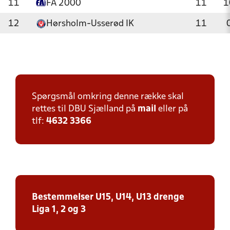
11
FA 2000
11
1
12
Hørsholm-Usserød IK
11
Spørgsmål omkring denne række skal
rettes til DBU Sjælland på
mail
eller på
tlf:
4632 3366
Bestemmelser U15, U14, U13 drenge
Liga 1, 2 og 3