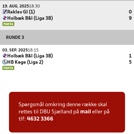
19. AUG. 2025
18:30
Raklev GI (1)
0
Holbæk B&I (Liga 3B)
9
RUNDE 3
03. SEP. 2025
18:15
Holbæk B&I (Liga 3B)
1
HB Køge (Liga 2)
5
Spørgsmål omkring denne række skal
rettes til DBU Sjælland på
mail
eller på
tlf:
4632 3366