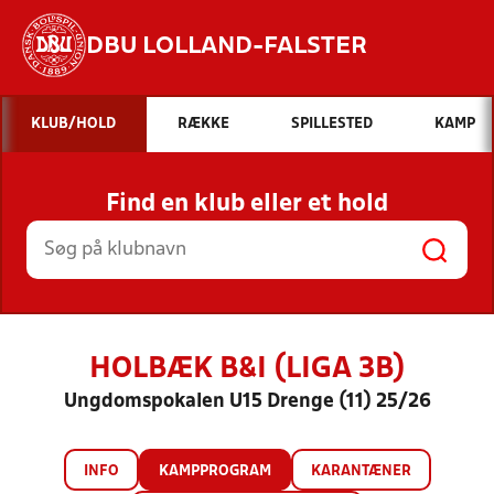
DBU LOLLAND-FALSTER
Hvad vil du søge efter?
KLUB/HOLD
RÆKKE
SPILLESTED
KAMP
INDHOLD OG NYHEDER
Find en klub eller et hold
STILLINGER, RESULTATER, KLUBBER OG
HOLD
HOLBÆK B&I (LIGA 3B)
Ungdomspokalen U15 Drenge (11) 25/26
INFO
KAMPPROGRAM
KARANTÆNER