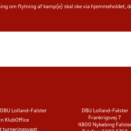
g om flytning af kamp(e) skal ske via hjemmeholdet, der
DBU Lolland-Falster
DBU Lolland-Falster
Frankrigsvej 7
in KlubOffice
4800 Nykøbing Falste
t turneringsvagt