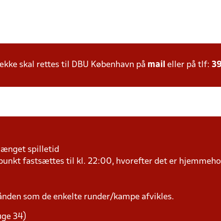
kke skal rettes til DBU København på
mail
eller på tlf:
39
længet spilletid
kt fastsættes til kl. 22:00, hvorefter det er hjemmehol
ånden som de enkelte runder/kampe afvikles.
uge 34)