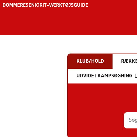
DOMMERE
SENIOR
IT-VÆRKTØJSGUIDE
KLUB/HOLD
RÆKK
UDVIDET KAMPSØGNING