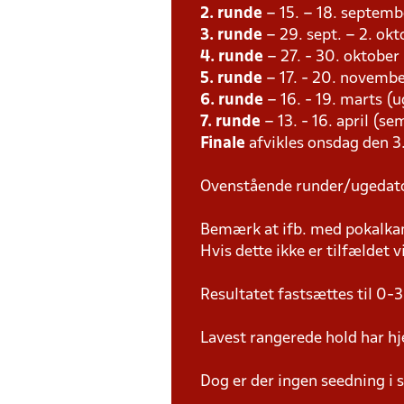
2. runde
– 15. – 18. septemb
3. runde
– 29. sept. – 2. ok
4. runde
– 27. - 30. oktober
5. runde
– 17. - 20. novembe
6. runde
– 16. - 19. marts (u
7. runde
– 13. - 16. april (se
Finale
afvikles onsdag den 3.
Ovenstående runder/ugedat
Bemærk at ifb. med pokalk
Hvis dette ikke er tilfældet
Resultatet fastsættes til 0-3
Lavest rangerede hold har hj
Dog er der ingen seedning i 