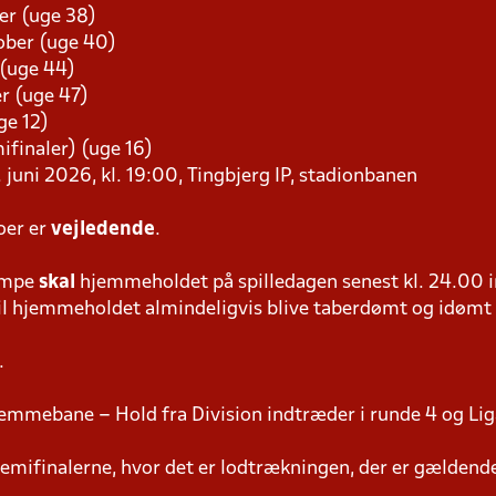
er (uge 38)
tober (uge 40)
 (uge 44)
r (uge 47)
ge 12)
mifinaler) (uge 16)
 juni 2026, kl. 19:00, Tingbjerg IP, stadionbanen
oer er
vejledende
.
ampe
skal
hjemmeholdet på spilledagen senest kl. 24.00 i
 vil hjemmeholdet almindeligvis blive taberdømt og idømt
.
emmebane – Hold fra Division indtræder i runde 4 og Lig
semifinalerne, hvor det er lodtrækningen, der er gældend