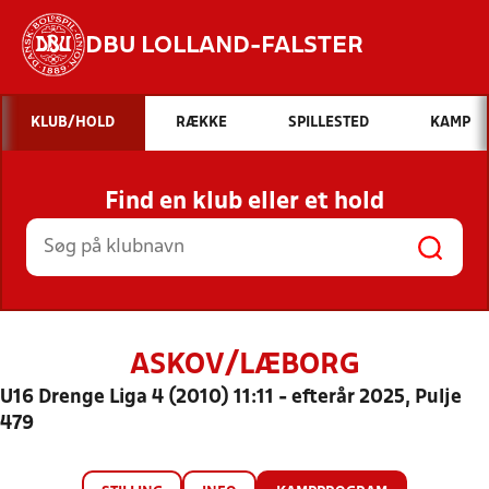
DBU LOLLAND-FALSTER
Hvad vil du søge efter?
KLUB/HOLD
RÆKKE
SPILLESTED
KAMP
INDHOLD OG NYHEDER
Find en klub eller et hold
STILLINGER, RESULTATER, KLUBBER OG
HOLD
ASKOV/LÆBORG
U16 Drenge Liga 4 (2010) 11:11 - efterår 2025, Pulje
479