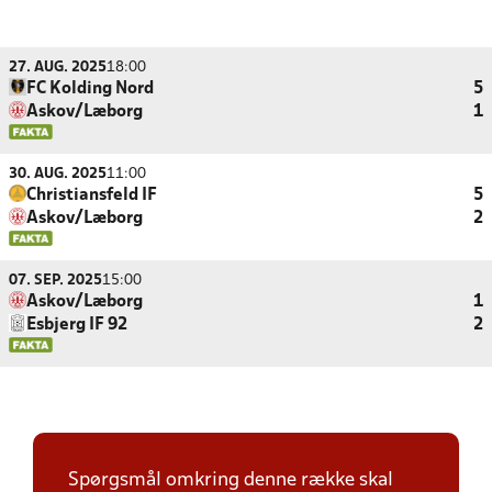
27. AUG. 2025
18:00
FC Kolding Nord
5
Askov/Læborg
1
30. AUG. 2025
11:00
Christiansfeld IF
5
Askov/Læborg
2
07. SEP. 2025
15:00
Askov/Læborg
1
Esbjerg IF 92
2
Spørgsmål omkring denne række skal