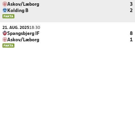
Askov/Læborg
3
Kolding B
2
21. AUG. 2025
18:30
Spangsbjerg IF
8
Askov/Læborg
1