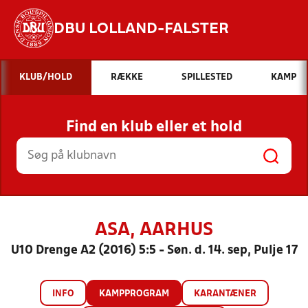
DBU LOLLAND-FALSTER
Hvad vil du søge efter?
KLUB/HOLD
RÆKKE
SPILLESTED
KAMP
INDHOLD OG NYHEDER
Find en klub eller et hold
STILLINGER, RESULTATER, KLUBBER OG
HOLD
ASA, AARHUS
U10 Drenge A2 (2016) 5:5 - Søn. d. 14. sep, Pulje 17
INFO
KAMPPROGRAM
KARANTÆNER