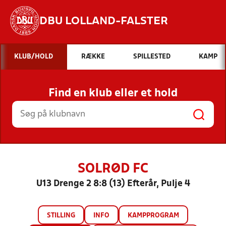
DBU LOLLAND-FALSTER
Hvad vil du søge efter?
KLUB/HOLD
RÆKKE
SPILLESTED
KAMP
INDHOLD OG NYHEDER
Find en klub eller et hold
STILLINGER, RESULTATER, KLUBBER OG
HOLD
SOLRØD FC
U13 Drenge 2 8:8 (13) Efterår, Pulje 4
STILLING
INFO
KAMPPROGRAM