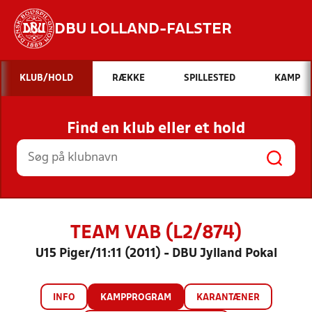
DBU LOLLAND-FALSTER
Hvad vil du søge efter?
KLUB/HOLD
RÆKKE
SPILLESTED
KAMP
INDHOLD OG NYHEDER
Find en klub eller et hold
STILLINGER, RESULTATER, KLUBBER OG
HOLD
TEAM VAB (L2/874)
U15 Piger/11:11 (2011) - DBU Jylland Pokal
INFO
KAMPPROGRAM
KARANTÆNER