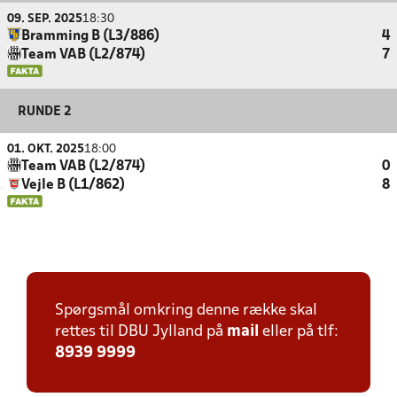
09. SEP. 2025
18:30
Bramming B (L3/886)
4
Team VAB (L2/874)
7
RUNDE 2
01. OKT. 2025
18:00
Team VAB (L2/874)
0
Vejle B (L1/862)
8
Spørgsmål omkring denne række skal
rettes til DBU Jylland på
mail
eller på tlf:
8939 9999