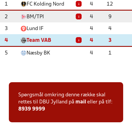
1
FC Kolding Nord
4
12
i
2
BM/TPI
4
9
i
3
Lund IF
4
4
4
Team VAB
4
3
i
5
Næsby BK
4
1
Spørgsmål omkring denne række skal
rettes til DBU Jylland på
mail
eller på tlf:
8939 9999