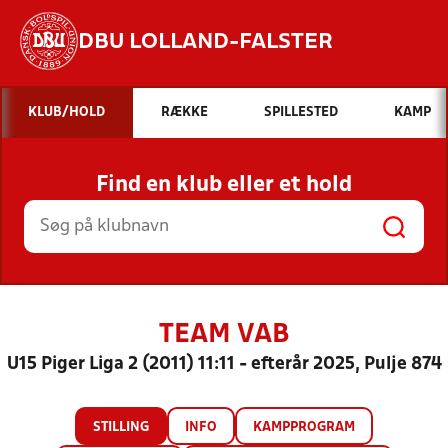
DBU LOLLAND-FALSTER
Hvad vil du søge efter?
KLUB/HOLD
RÆKKE
SPILLESTED
KAMP
INDHOLD OG NYHEDER
Find en klub eller et hold
STILLINGER, RESULTATER, KLUBBER OG
HOLD
TEAM VAB
U15 Piger Liga 2 (2011) 11:11 - efterår 2025, Pulje 874
STILLING
INFO
KAMPPROGRAM