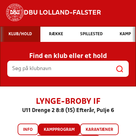
DBU LOLLAND-FALSTER
Hvad vil du søge efter?
KLUB/HOLD
RÆKKE
SPILLESTED
KAMP
INDHOLD OG NYHEDER
Find en klub eller et hold
STILLINGER, RESULTATER, KLUBBER OG
HOLD
LYNGE-BROBY IF
U11 Drenge 2 8:8 (15) Efterår, Pulje 6
INFO
KAMPPROGRAM
KARANTÆNER