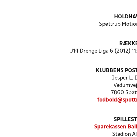
HOLDNA
Spøttrup Motio
RÆKK
U14 Drenge Liga 6 (2012) 11
KLUBBENS POS
Jesper L. 
Vadumvej
7860 Spøt
fodbold@spott
SPILLES
Sparekassen Ball
Stadion Al