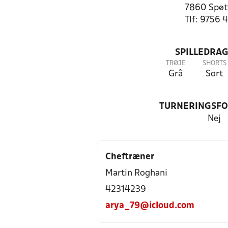
7860 Spøt
Tlf: 9756 
SPILLEDRAG
TRØJE
SHORTS
Grå
Sort
TURNERINGSF
Nej
Cheftræner
Martin Roghani
42314239
arya_79@icloud.com