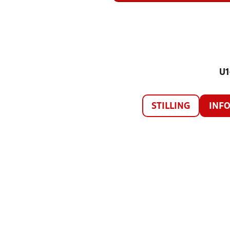
U1
STILLING
INF