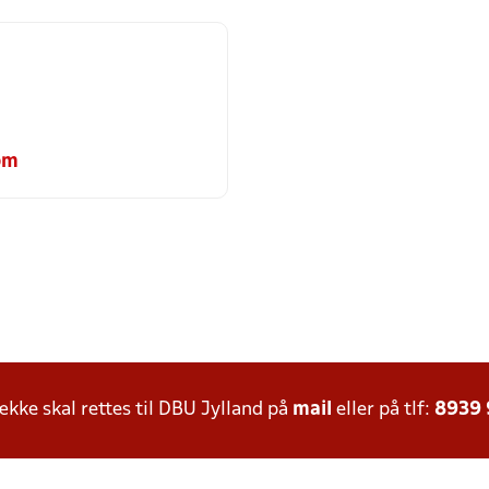
om
ke skal rettes til DBU Jylland på
mail
eller på tlf:
8939