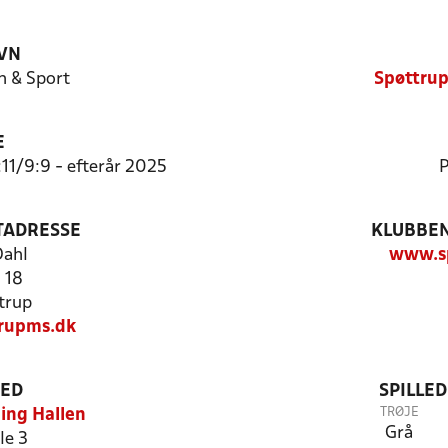
VN
n & Sport
Spøttrup
E
:11/9:9 - efterår 2025
P
TADRESSE
KLUBBEN
Dahl
www.s
 18
trup
rupms.dk
TED
SPILLE
TRØJE
ing Hallen
Grå
le 3