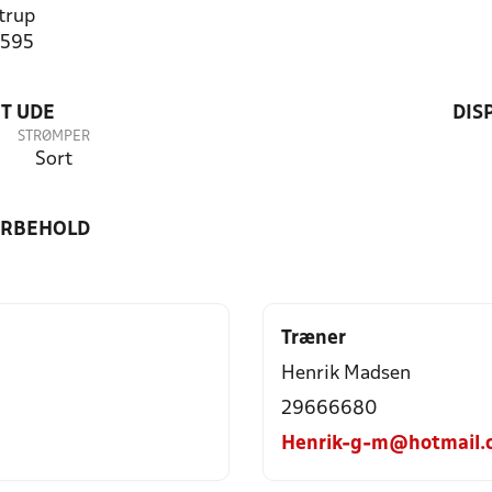
trup
4595
T UDE
DIS
STRØMPER
Sort
ORBEHOLD
Træner
Henrik Madsen
29666680
Henrik-g-m@hotmail.