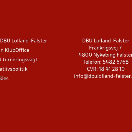
DBU Lolland-Falster
DBU Lolland-Falster
Frankrigsvej 7
in KlubOffice
4800 Nykøbing Falste
t turneringsvagt
Telefon: 5482 6768
atlivspolitik
CVR: 18 41 28 10
info@dbulolland-falster
kies