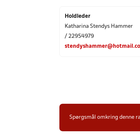
Holdleder
Katharina Stendys Hammer
/ 22954979
stendyshammer@hotmail.c
Spørgsmål omkring denne ræk