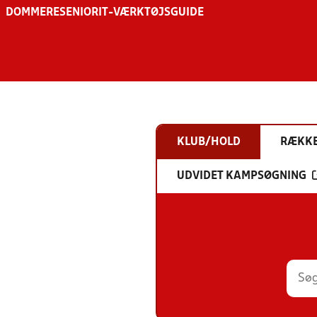
DOMMERE
SENIOR
IT-VÆRKTØJSGUIDE
KLUB/HOLD
RÆKK
UDVIDET KAMPSØGNING