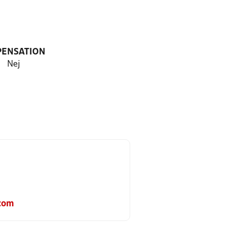
PENSATION
Nej
com