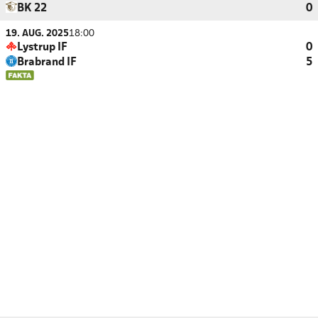
BK 22
0
19. AUG. 2025
18:00
Lystrup IF
0
Brabrand IF
5