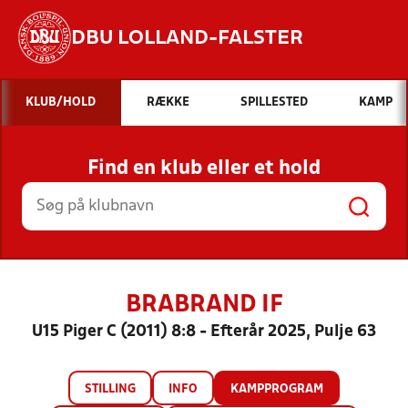
DBU LOLLAND-FALSTER
Hvad vil du søge efter?
KLUB/HOLD
RÆKKE
SPILLESTED
KAMP
INDHOLD OG NYHEDER
Find en klub eller et hold
STILLINGER, RESULTATER, KLUBBER OG
HOLD
BRABRAND IF
U15 Piger C (2011) 8:8 - Efterår 2025, Pulje 63
STILLING
INFO
KAMPPROGRAM