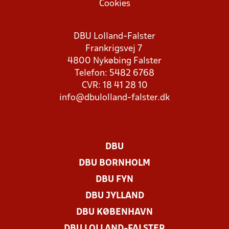
Cookies
DBU Lolland-Falster
Frankrigsvej 7
4800 Nykøbing Falster
Telefon: 5482 6768
CVR: 18 41 28 10
info@dbulolland-falster.dk
DBU
DBU BORNHOLM
DBU FYN
DBU JYLLAND
DBU KØBENHAVN
DBU LOLLAND-FALSTER