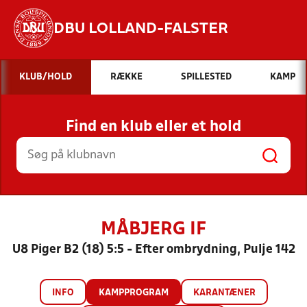
DBU LOLLAND-FALSTER
Hvad vil du søge efter?
KLUB/HOLD
RÆKKE
SPILLESTED
KAMP
INDHOLD OG NYHEDER
Find en klub eller et hold
STILLINGER, RESULTATER, KLUBBER OG
HOLD
MÅBJERG IF
U8 Piger B2 (18) 5:5 - Efter ombrydning, Pulje 142
INFO
KAMPPROGRAM
KARANTÆNER