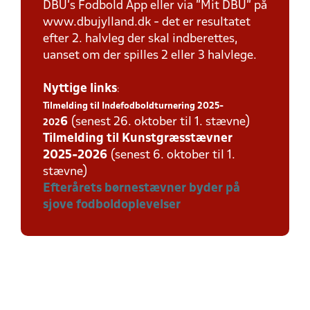
DBU’s Fodbold App eller via ”Mit DBU” på
www.dbujylland.dk - det er resultatet
efter 2. halvleg der skal indberettes,
uanset om der spilles 2 eller 3 halvlege.
Nyttige links
:
Tilmelding til Indefodboldturnering 2025-
6
(senest 26. oktober til 1. stævne)
202
Tilmelding til Kunstgræsstævner
2025-202
6
(senest 6. oktober til 1.
stævne)
Efterårets børnestævner byder på
sjove fodboldoplevelser