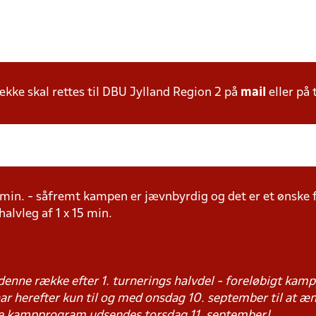
ke skal rettes til DBU Jylland Region 2 på
mail
eller på 
15 min. - såfremt kampen er jævnbyrdig og det er et ønske 
 halvleg af 1 x 15 min.
denne række efter 1. turnerings halvdel - foreløbigt k
r herefter kun til og med onsdag 10. september til at æn
e kampprogram udsendes torsdag 11. september!