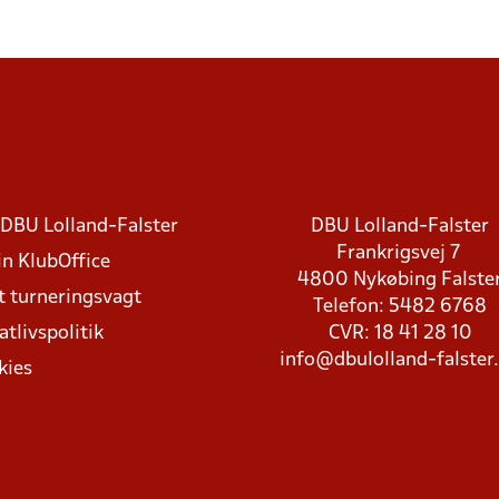
DBU Lolland-Falster
DBU Lolland-Falster
Frankrigsvej 7
in KlubOffice
4800 Nykøbing Falste
t turneringsvagt
Telefon: 5482 6768
atlivspolitik
CVR: 18 41 28 10
info@dbulolland-falster
kies