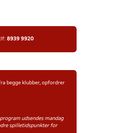
tlf:
8939 9920
fra begge klubber, opfordrer
ampprogram udsendes mandag
dre spilletidspunkter for