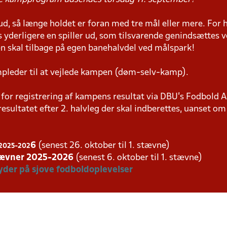
r ud, så længe holdet er foran med tre mål eller mere. For 
 yderligere en spiller ud, som tilsvarende genindsættes v
n skal tilbage på egen banehalvdel ved målspark!
pleder til at vejlede kampen (døm-selv-kamp).
or registrering af kampens resultat via DBU’s Fodbold Ap
sultatet efter 2. halvleg der skal indberettes, uanset om d
6
(senest 26. oktober til 1. stævne)
g 2025-202
tævner 2025-202
6
(senest 6. oktober til 1. stævne)
yder på sjove fodboldoplevelser