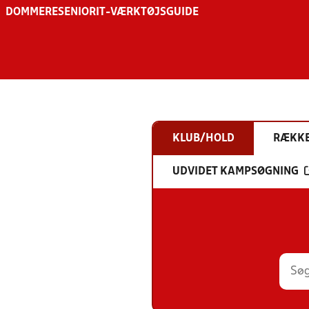
DOMMERE
SENIOR
IT-VÆRKTØJSGUIDE
KLUB/HOLD
RÆKK
UDVIDET KAMPSØGNING