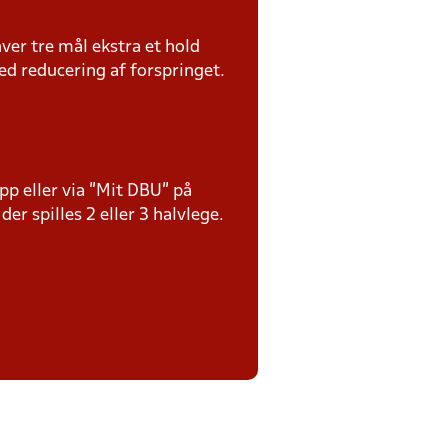
hver tre mål ekstra et hold
ed reducering af forspringet.
p eller via ”Mit DBU” på
er spilles 2 eller 3 halvlege.