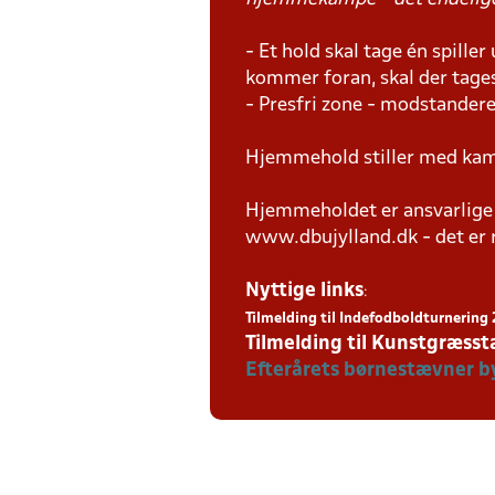
- Et hold skal tage én spille
kommer foran, skal der tages
- Presfri zone - modstandere
Hjemmehold stiller med kam
Hjemmeholdet er ansvarlige f
www.dbujylland.dk - det er re
Nyttige links
:
Tilmelding til Indefodboldturnerin
Tilmelding til Kunstgræss
Efterårets børnestævner b