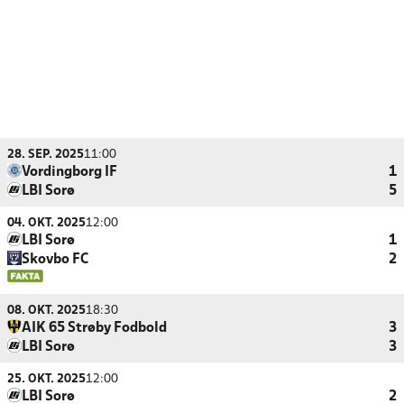
28. SEP. 2025
11:00
Vordingborg IF
1
LBI Sorø
5
04. OKT. 2025
12:00
LBI Sorø
1
Skovbo FC
2
08. OKT. 2025
18:30
AIK 65 Strøby Fodbold
3
LBI Sorø
3
25. OKT. 2025
12:00
LBI Sorø
2