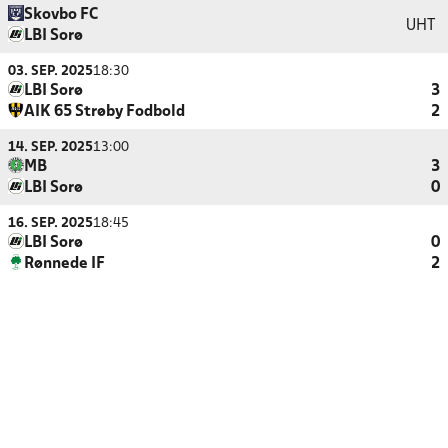
Skovbo FC
UHT
LBI Sorø
03. SEP. 2025
18:30
LBI Sorø
3
AIK 65 Strøby Fodbold
2
14. SEP. 2025
13:00
MB
3
LBI Sorø
0
16. SEP. 2025
18:45
LBI Sorø
0
Rønnede IF
2