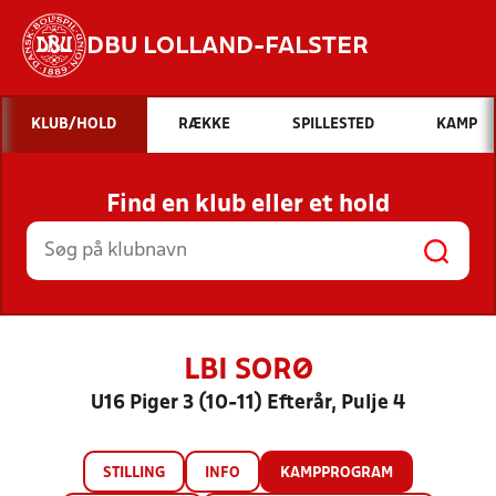
DBU LOLLAND-FALSTER
Hvad vil du søge efter?
KLUB/HOLD
RÆKKE
SPILLESTED
KAMP
INDHOLD OG NYHEDER
Find en klub eller et hold
STILLINGER, RESULTATER, KLUBBER OG
HOLD
LBI SORØ
U16 Piger 3 (10-11) Efterår, Pulje 4
STILLING
INFO
KAMPPROGRAM