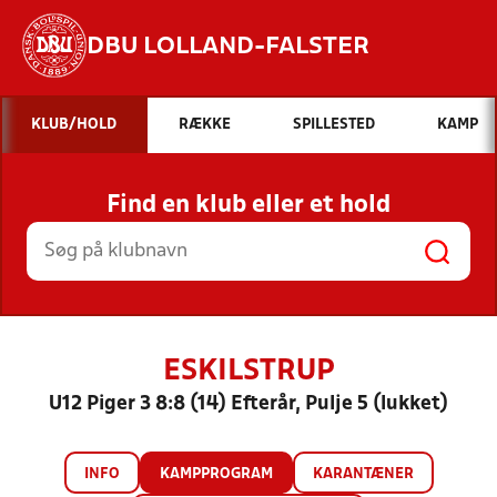
DBU LOLLAND-FALSTER
Hvad vil du søge efter?
KLUB/HOLD
RÆKKE
SPILLESTED
KAMP
INDHOLD OG NYHEDER
Find en klub eller et hold
STILLINGER, RESULTATER, KLUBBER OG
HOLD
ESKILSTRUP
U12 Piger 3 8:8 (14) Efterår, Pulje 5 (lukket)
INFO
KAMPPROGRAM
KARANTÆNER