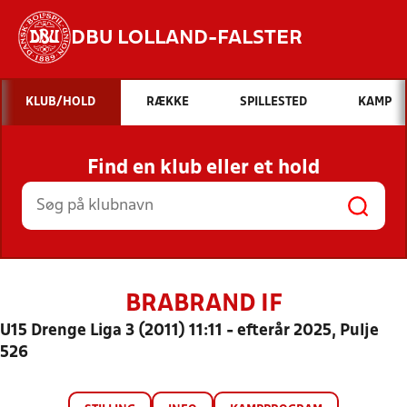
DBU LOLLAND-FALSTER
Hvad vil du søge efter?
KLUB/HOLD
RÆKKE
SPILLESTED
KAMP
INDHOLD OG NYHEDER
Find en klub eller et hold
STILLINGER, RESULTATER, KLUBBER OG
HOLD
BRABRAND IF
U15 Drenge Liga 3 (2011) 11:11 - efterår 2025, Pulje
526