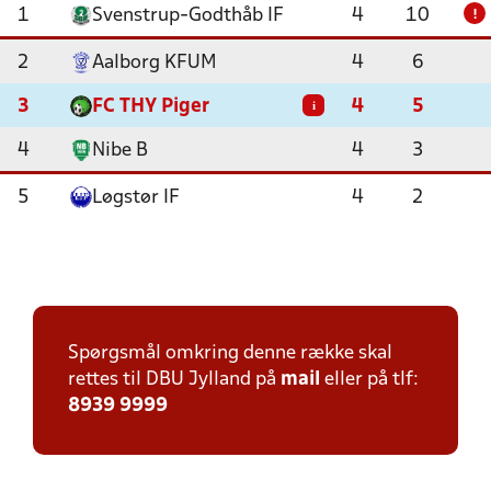
1
Svenstrup-Godthåb IF
4
10
!
2
Aalborg KFUM
4
6
3
FC THY Piger
4
5
i
4
Nibe B
4
3
5
Løgstør IF
4
2
Spørgsmål omkring denne række skal
rettes til DBU Jylland på
mail
eller på tlf:
8939 9999