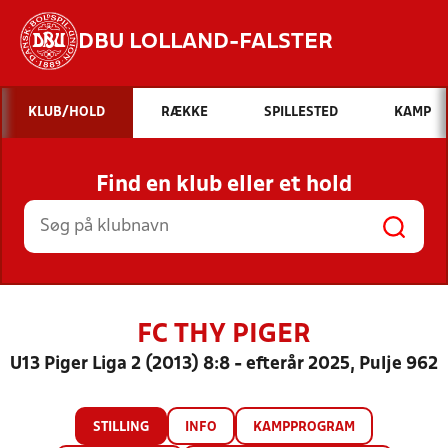
DBU LOLLAND-FALSTER
Hvad vil du søge efter?
KLUB/HOLD
RÆKKE
SPILLESTED
KAMP
INDHOLD OG NYHEDER
Find en klub eller et hold
STILLINGER, RESULTATER, KLUBBER OG
HOLD
FC THY PIGER
U13 Piger Liga 2 (2013) 8:8 - efterår 2025, Pulje 962
STILLING
INFO
KAMPPROGRAM