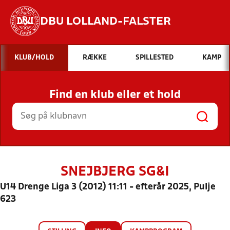
DBU LOLLAND-FALSTER
Hvad vil du søge efter?
KLUB/HOLD
RÆKKE
SPILLESTED
KAMP
INDHOLD OG NYHEDER
Find en klub eller et hold
STILLINGER, RESULTATER, KLUBBER OG
HOLD
SNEJBJERG SG&I
U14 Drenge Liga 3 (2012) 11:11 - efterår 2025, Pulje
623