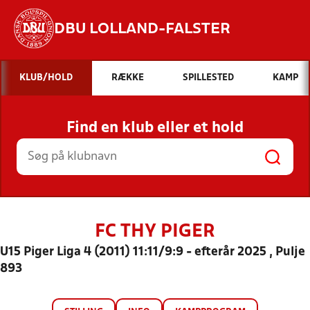
DBU LOLLAND-FALSTER
Hvad vil du søge efter?
KLUB/HOLD
RÆKKE
SPILLESTED
KAMP
INDHOLD OG NYHEDER
Find en klub eller et hold
STILLINGER, RESULTATER, KLUBBER OG
HOLD
FC THY PIGER
U15 Piger Liga 4 (2011) 11:11/9:9 - efterår 2025 , Pulje
893