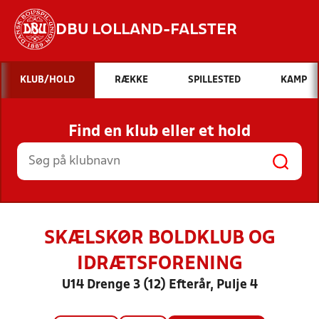
DBU LOLLAND-FALSTER
Hvad vil du søge efter?
KLUB/HOLD
RÆKKE
SPILLESTED
KAMP
INDHOLD OG NYHEDER
Find en klub eller et hold
STILLINGER, RESULTATER, KLUBBER OG
HOLD
SKÆLSKØR BOLDKLUB OG
IDRÆTSFORENING
U14 Drenge 3 (12) Efterår, Pulje 4