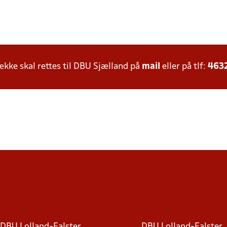
ke skal rettes til DBU Sjælland på
mail
eller på tlf:
463
DBU Lolland-Falster
DBU Lolland-Falster