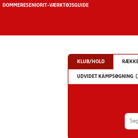
DOMMERE
SENIOR
IT-VÆRKTØJSGUIDE
KLUB/HOLD
RÆKK
UDVIDET KAMPSØGNING