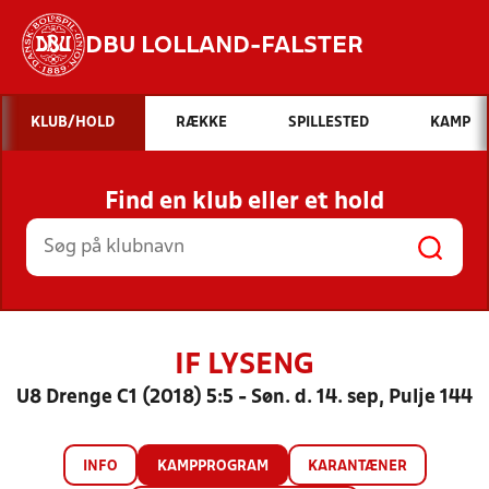
DBU LOLLAND-FALSTER
Hvad vil du søge efter?
KLUB/HOLD
RÆKKE
SPILLESTED
KAMP
INDHOLD OG NYHEDER
Find en klub eller et hold
STILLINGER, RESULTATER, KLUBBER OG
HOLD
IF LYSENG
U8 Drenge C1 (2018) 5:5 - Søn. d. 14. sep, Pulje 144
INFO
KAMPPROGRAM
KARANTÆNER