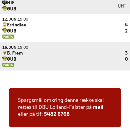
HIF
UHT
ØUB
12. JUN.
19:00
Errindlev
4
ØUB
2
16. JUN.
19:00
B. Frem
3
ØUB
0
Spørgsmål omkring denne række skal
rettes til DBU Lolland-Falster på
mail
eller på tlf:
5482 6768