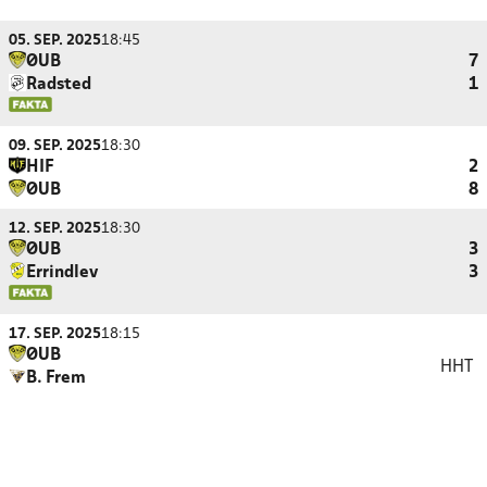
05. SEP. 2025
18:45
ØUB
7
Radsted
1
09. SEP. 2025
18:30
HIF
2
ØUB
8
12. SEP. 2025
18:30
ØUB
3
Errindlev
3
17. SEP. 2025
18:15
ØUB
HHT
B. Frem