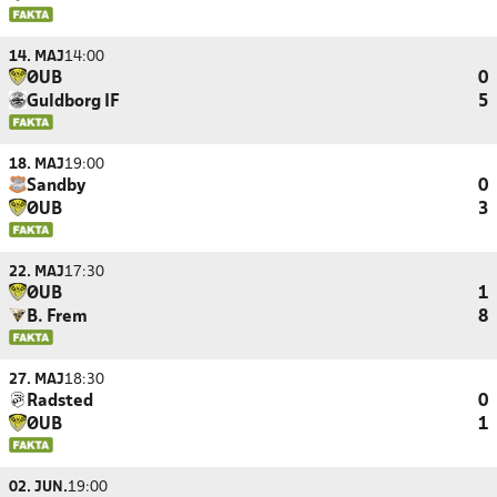
14. MAJ
14:00
ØUB
0
Guldborg IF
5
18. MAJ
19:00
Sandby
0
ØUB
3
22. MAJ
17:30
ØUB
1
B. Frem
8
27. MAJ
18:30
Radsted
0
ØUB
1
02. JUN.
19:00