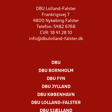
DBU Lolland-Falster
Frankrigsvej 7
4800 Nykøbing Falster
Telefon: 5482 6768
CVR: 18 41 28 10
info@dbulolland-falster.dk
DBU
DBU BORNHOLM
DBU FYN
DBU JYLLAND
DBU KØBENHAVN
DBU LOLLAND-FALSTER
DBU SJÆLLAND