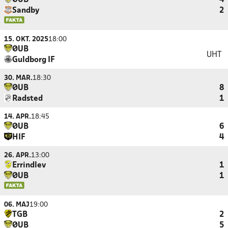
ØUB
4
Sandby
2
15. OKT. 2025
18:00
ØUB
UHT
Guldborg IF
30. MAR.
18:30
ØUB
8
Radsted
1
14. APR.
18:45
ØUB
6
HIF
4
26. APR.
13:00
Errindlev
1
ØUB
1
06. MAJ
19:00
TGB
2
ØUB
5