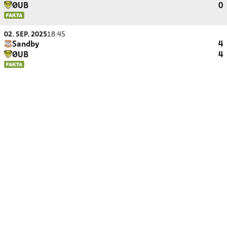
ØUB
0
02. SEP. 2025
18:45
Sandby
4
ØUB
4