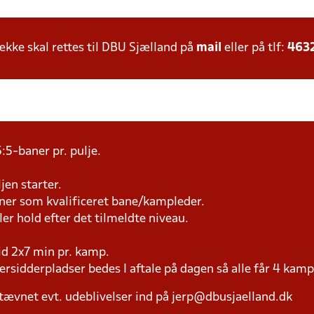
ke skal rettes til DBU Sjælland på
mail
eller på tlf:
463
:5-baner pr. pulje.
jen starter.
æner som kvalificeret bane/kampleder.
ller hold efter det tilmeldte niveau.
tid 2x7 min pr. kamp.
versidderpladser bedes I aftale på dagen så alle får 4 kamp
tævnet evt. udeblivelser ind på jerp@dbusjaelland.dk