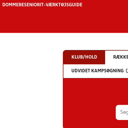
DOMMERE
SENIOR
IT-VÆRKTØJSGUIDE
KLUB/HOLD
RÆKK
UDVIDET KAMPSØGNING