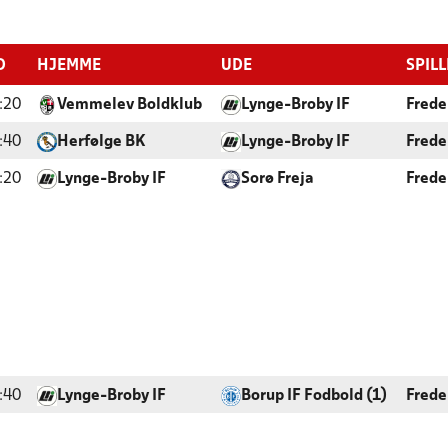
D
HJEMME
UDE
SPIL
:20
Vemmelev Boldklub
Lynge-Broby IF
Frede
:40
Herfølge BK
Lynge-Broby IF
Frede
:20
Lynge-Broby IF
Sorø Freja
Frede
:40
Lynge-Broby IF
Borup IF Fodbold (1)
Frede