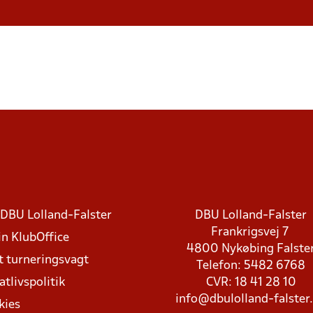
DBU Lolland-Falster
DBU Lolland-Falster
Frankrigsvej 7
in KlubOffice
4800 Nykøbing Falste
t turneringsvagt
Telefon: 5482 6768
atlivspolitik
CVR: 18 41 28 10
info@dbulolland-falster
kies