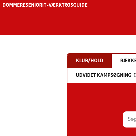
DOMMERE
SENIOR
IT-VÆRKTØJSGUIDE
KLUB/HOLD
RÆKK
UDVIDET KAMPSØGNING