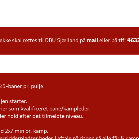
ke skal rettes til DBU Sjælland på
mail
eller på tlf:
463
:5-baner pr. pulje.
jen starter.
æner som kvalificeret bane/kampleder.
ller hold efter det tilmeldte niveau.
tid 2x7 min pr. kamp.
versidderpladser bedes I aftale på dagen så alle får 4 kamp