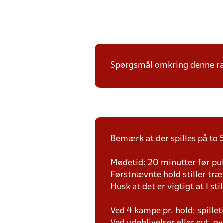
Spørgsmål omkring denne ræk
Bemærk at der spilles på to 5
Mødetid: 20 minutter før pul
Førstnævnte hold stiller tr
Husk at det er vigtigt at I sti
Ved 4 kampe pr. hold: spille
Ved udeblivelser eller evt. o