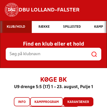
DBU LOLLAND-FALSTER
Hvad vil du søge efter?
KLUB/HOLD
RÆKKE
SPILLESTED
KAMP
INDHOLD OG NYHEDER
Find en klub eller et hold
STILLINGER, RESULTATER, KLUBBER OG
HOLD
KØGE BK
U9 drenge 5:5 (17) 1 - 23. august, Pulje 1
INFO
KAMPPROGRAM
KARANTÆNER