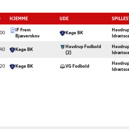
D
HJEMME
UDE
SPILLE
IF Frem
Havdru
:00
Køge BK
Bjæverskov
Idrætsc
Havdrup Fodbold
Havdru
:40
Køge BK
(2)
Idrætsc
Havdru
:20
Køge BK
VG Fodbold
Idrætsc