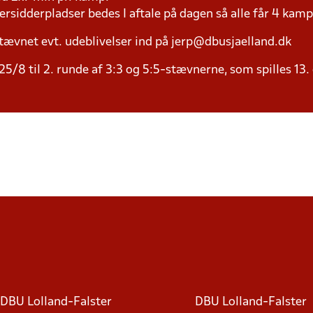
versidderpladser bedes I aftale på dagen så alle får 4 kamp
tævnet evt. udeblivelser ind på jerp@dbusjaelland.dk
5/8 til 2. runde af 3:3 og 5:5-stævnerne, som spilles 13.
DBU Lolland-Falster
DBU Lolland-Falster