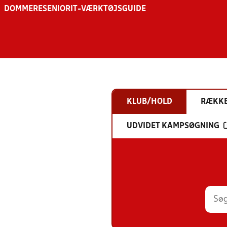
DOMMERE
SENIOR
IT-VÆRKTØJSGUIDE
KLUB/HOLD
RÆKK
UDVIDET KAMPSØGNING