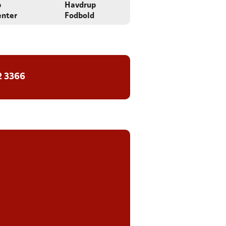
p
Havdrup
enter
Fodbold
2 3366