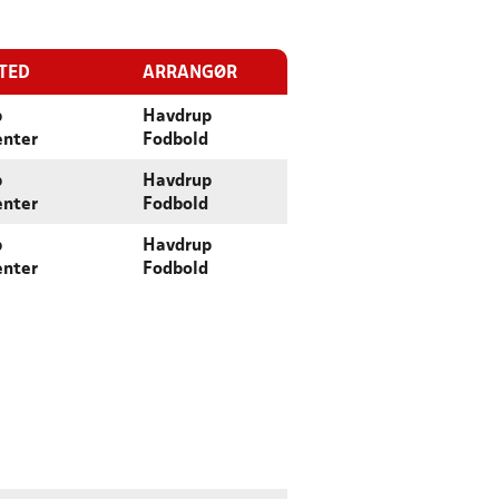
STED
ARRANGØR
p
Havdrup
enter
Fodbold
p
Havdrup
enter
Fodbold
p
Havdrup
enter
Fodbold