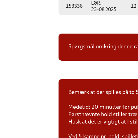
LØR.
153336
12
23-08 2025
Spørgsmål omkring denne ræk
Bemærk at der spilles på to 5
Mødetid: 20 minutter før pul
Førstnævnte hold stiller tr
Husk at det er vigtigt at I sti
Ved 4 kampe pr. hold: spille