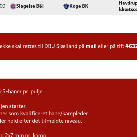
Havdru
:00
Slagelse B&I
Køge BK
Idrætsc
ke skal rettes til DBU Sjælland på
mail
eller på tlf:
463
:5-baner pr. pulje.
jen starter.
æner som kvalificeret bane/kampleder.
ller hold efter det tilmeldte niveau.
tid 2x7 min pr. kamp.