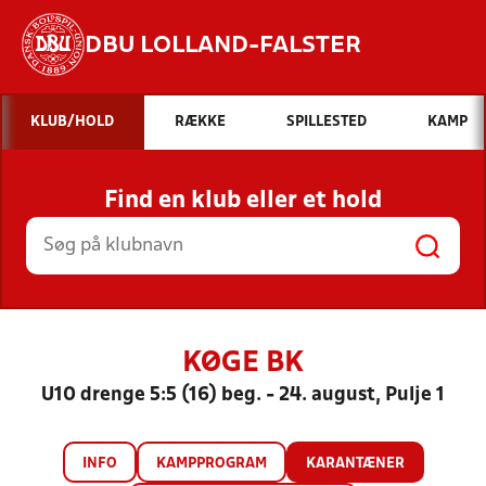
DBU LOLLAND-FALSTER
Hvad vil du søge efter?
KLUB/HOLD
RÆKKE
SPILLESTED
KAMP
INDHOLD OG NYHEDER
Find en klub eller et hold
STILLINGER, RESULTATER, KLUBBER OG
HOLD
KØGE BK
U10 drenge 5:5 (16) beg. - 24. august, Pulje 1
INFO
KAMPPROGRAM
KARANTÆNER