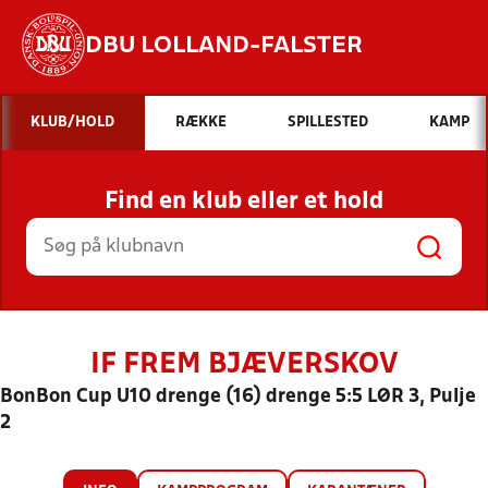
DBU LOLLAND-FALSTER
Hvad vil du søge efter?
KLUB/HOLD
RÆKKE
SPILLESTED
KAMP
INDHOLD OG NYHEDER
Find en klub eller et hold
STILLINGER, RESULTATER, KLUBBER OG
HOLD
IF FREM BJÆVERSKOV
BonBon Cup U10 drenge (16) drenge 5:5 LØR 3, Pulje
2