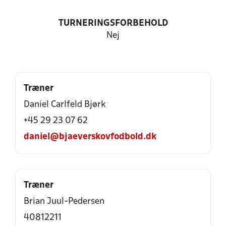
TURNERINGSFORBEHOLD
Nej
Træner
Daniel Carlfeld Bjørk
+45 29 23 07 62
daniel@bjaeverskovfodbold.dk
Træner
Brian Juul-Pedersen
40812211