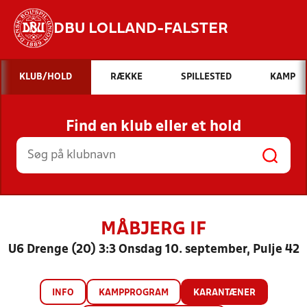
DBU LOLLAND-FALSTER
Hvad vil du søge efter?
KLUB/HOLD
RÆKKE
SPILLESTED
KAMP
INDHOLD OG NYHEDER
Find en klub eller et hold
STILLINGER, RESULTATER, KLUBBER OG
HOLD
MÅBJERG IF
U6 Drenge (20) 3:3 Onsdag 10. september, Pulje 42
INFO
KAMPPROGRAM
KARANTÆNER