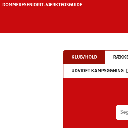
DOMMERE
SENIOR
IT-VÆRKTØJSGUIDE
KLUB/HOLD
RÆKK
UDVIDET KAMPSØGNING