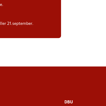
e.
eller 21.september.
DBU