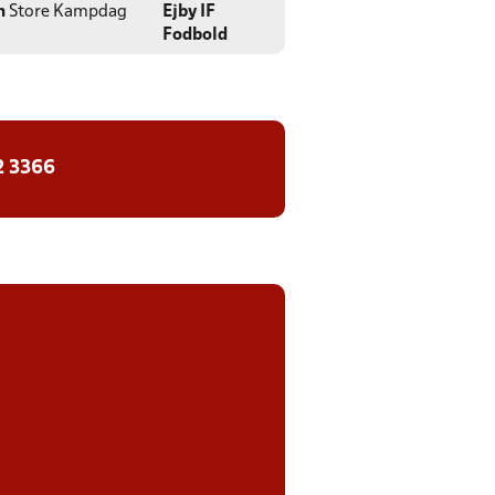
n
Store Kampdag
Ejby IF
Fodbold
2 3366