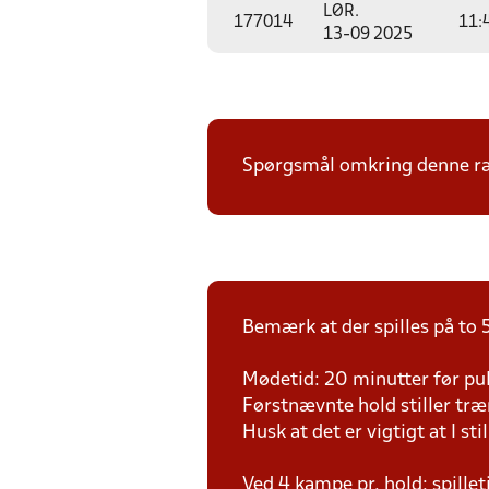
LØR.
177014
11:
13-09 2025
Spørgsmål omkring denne ræk
Bemærk at der spilles på to 5
Mødetid: 20 minutter før pul
Førstnævnte hold stiller tr
Husk at det er vigtigt at I sti
Ved 4 kampe pr. hold: spille