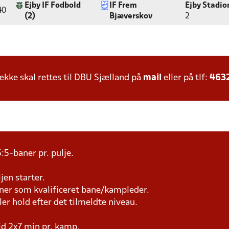
Ejby IF Fodbold
IF Frem
Ejby Stadio
40
(2)
Bjæverskov
2
ke skal rettes til DBU Sjælland på
mail
eller på tlf:
463
:5-baner pr. pulje.
jen starter.
æner som kvalificeret bane/kampleder.
ller hold efter det tilmeldte niveau.
tid 2x7 min pr. kamp.