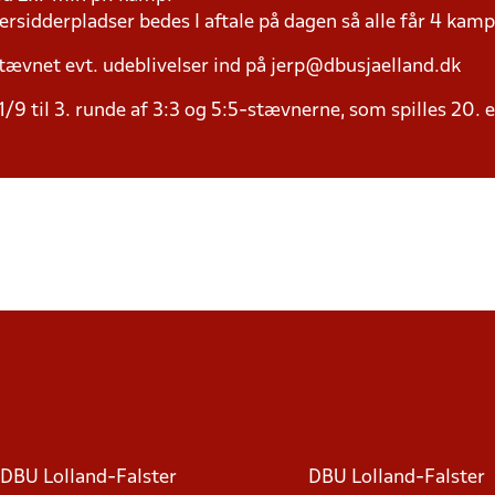
versidderpladser bedes I aftale på dagen så alle får 4 kamp
tævnet evt. udeblivelser ind på jerp@dbusjaelland.dk
/9 til 3. runde af 3:3 og 5:5-stævnerne, som spilles 20. 
DBU Lolland-Falster
DBU Lolland-Falster