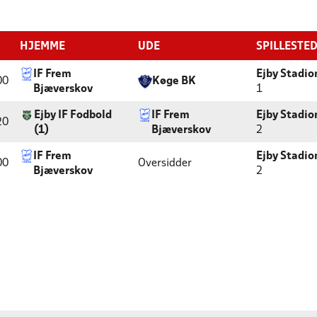
HJEMME
UDE
SPILLESTE
IF Frem
Ejby Stadio
00
Køge BK
Bjæverskov
1
Ejby IF Fodbold
IF Frem
Ejby Stadio
20
(1)
Bjæverskov
2
IF Frem
Ejby Stadio
00
Oversidder
Bjæverskov
2