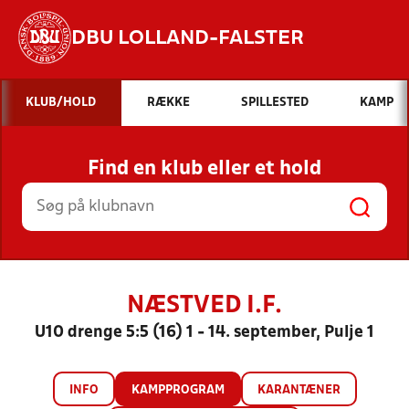
DBU LOLLAND-FALSTER
Hvad vil du søge efter?
KLUB/HOLD
RÆKKE
SPILLESTED
KAMP
INDHOLD OG NYHEDER
Find en klub eller et hold
STILLINGER, RESULTATER, KLUBBER OG
HOLD
NÆSTVED I.F.
U10 drenge 5:5 (16) 1 - 14. september, Pulje 1
INFO
KAMPPROGRAM
KARANTÆNER