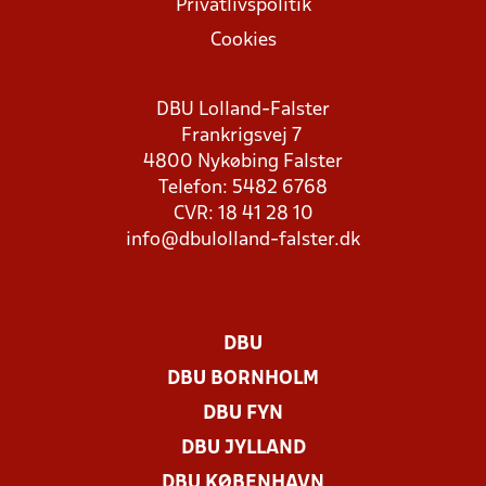
Privatlivspolitik
Cookies
DBU Lolland-Falster
Frankrigsvej 7
4800 Nykøbing Falster
Telefon: 5482 6768
CVR: 18 41 28 10
info@dbulolland-falster.dk
DBU
DBU BORNHOLM
DBU FYN
DBU JYLLAND
DBU KØBENHAVN