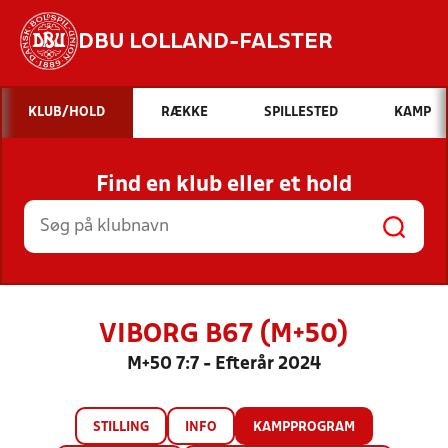
DBU LOLLAND-FALSTER
Hvad vil du søge efter?
KLUB/HOLD
RÆKKE
SPILLESTED
KAMP
INDHOLD OG NYHEDER
Find en klub eller et hold
STILLINGER, RESULTATER, KLUBBER OG
HOLD
VIBORG B67 (M+50)
M+50 7:7 - Efterår 2024
STILLING
INFO
KAMPPROGRAM