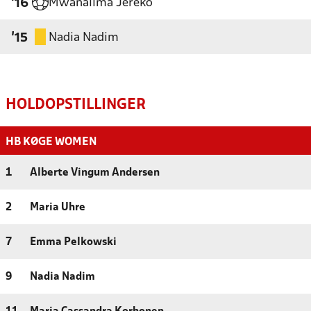
Mwanalima Jereko
'16
Nadia Nadim
'15
HOLDOPSTILLINGER
HB KØGE WOMEN
1
Alberte Vingum Andersen
2
Maria Uhre
7
Emma Pelkowski
9
Nadia Nadim