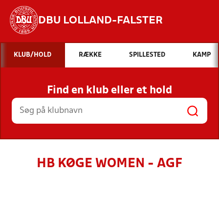
DBU LOLLAND-FALSTER
Hvad vil du søge efter?
KLUB/HOLD
RÆKKE
SPILLESTED
KAMP
INDHOLD OG NYHEDER
Find en klub eller et hold
STILLINGER, RESULTATER, KLUBBER OG
HOLD
HB KØGE WOMEN - AGF