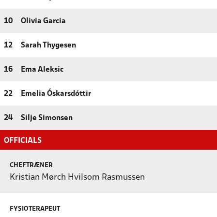
10
Olivia Garcia
12
Sarah Thygesen
16
Ema Aleksic
22
Emelia Óskarsdóttir
24
Silje Simonsen
OFFICIALS
CHEFTRÆNER
Kristian Mørch Hvilsom Rasmussen
FYSIOTERAPEUT