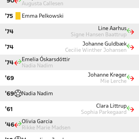
'90
Augusta Callesen
Emma Pelkowski
'75
Line Aarhus
'74
Signe Hansen Baattrup
Johanne Guldbæk
'74
Cecilie Winther Johansen
Emelia Óskarsdóttir
'74
Nadia Nadim
Johanne Krøger
'69
Mie Lerche
Nadia Nadim
'69
Clara Littrup
'61
Sophia Parkegaard
Olivia Garcia
'46
Rikke Marie Madsen