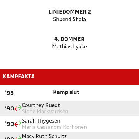
LINIEDOMMER 2
Shpend Shala
4. DOMMER
Mathias Lykke
KAMPFAKTA
Kamp slut
'93
Courtney Ruedt
'90
Signe Markvardsen
Sarah Thygesen
'90
Maria Cassandra Korhonen
Macy Ruth Schultz