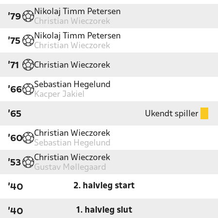
Nikolaj Timm Petersen
'79
Christian Wieczorek
Nikolaj Timm Petersen
'75
Christian Wieczorek
Christian Wieczorek
'71
Sebastian Hegelund
'66
Kacper Jakiel
Ukendt spiller
'65
Christian Wieczorek
'60
Sebastian Hegelund
Christian Wieczorek
'53
Gustav Møllegaard
2. halvleg start
'40
1. halvleg slut
'40