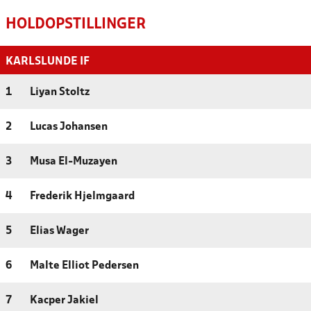
HOLDOPSTILLINGER
KARLSLUNDE IF
1
Liyan Stoltz
2
Lucas Johansen
3
Musa El-Muzayen
4
Frederik Hjelmgaard
5
Elias Wager
6
Malte Elliot Pedersen
7
Kacper Jakiel