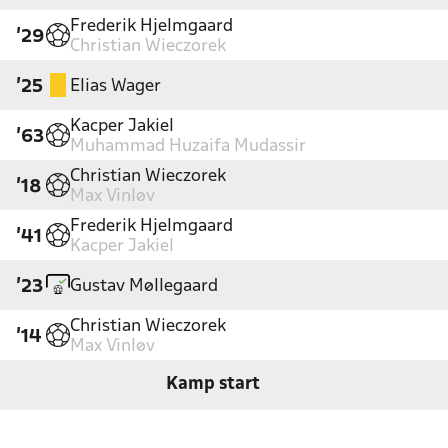
Frederik Hjelmgaard
'29
Christian Wieczorek
Elias Wager
'25
Kacper Jakiel
'63
Muhammad Huzaifa Mudassir
Christian Wieczorek
'18
Max Vinløv
Frederik Hjelmgaard
'41
Kacper Jakiel
Gustav Møllegaard
'23
Christian Wieczorek
'14
Max Vinløv
Kamp start