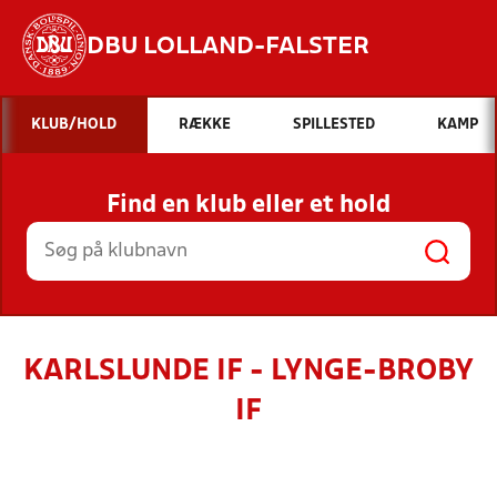
DBU LOLLAND-FALSTER
Hvad vil du søge efter?
KLUB/HOLD
RÆKKE
SPILLESTED
KAMP
INDHOLD OG NYHEDER
Find en klub eller et hold
STILLINGER, RESULTATER, KLUBBER OG
HOLD
KARLSLUNDE IF - LYNGE-BROBY
IF