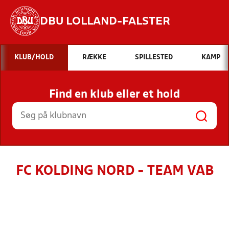
DBU LOLLAND-FALSTER
Hvad vil du søge efter?
KLUB/HOLD
RÆKKE
SPILLESTED
KAMP
INDHOLD OG NYHEDER
Find en klub eller et hold
STILLINGER, RESULTATER, KLUBBER OG
HOLD
FC KOLDING NORD - TEAM VAB