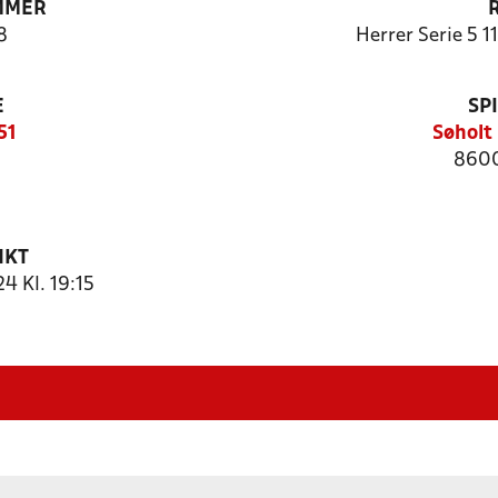
MMER
8
Herrer Serie 5 1
E
SP
51
Søholt
8600
NKT
 Kl. 19:15