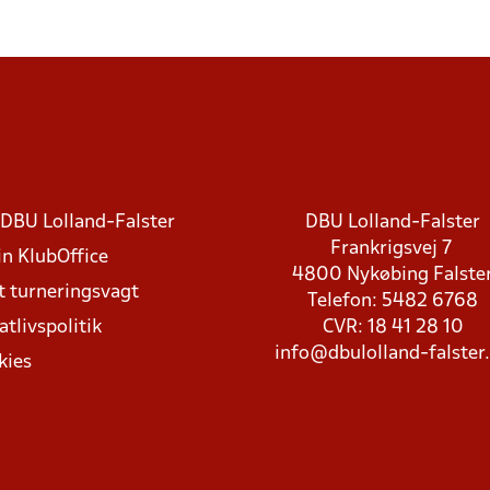
DBU Lolland-Falster
DBU Lolland-Falster
Frankrigsvej 7
in KlubOffice
4800 Nykøbing Falste
t turneringsvagt
Telefon: 5482 6768
atlivspolitik
CVR: 18 41 28 10
info@dbulolland-falster
kies