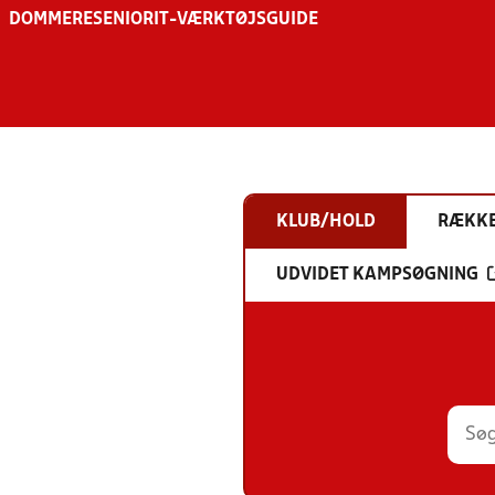
DOMMERE
SENIOR
IT-VÆRKTØJSGUIDE
KLUB/HOLD
RÆKK
UDVIDET KAMPSØGNING