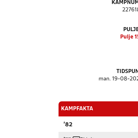
KAMPNU
22761
PULJ
Pulje 1
TIDSPU
man. 19-08-2024
KAMPFAKTA
'82