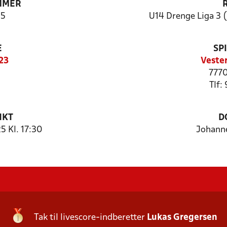
MMER
5
U14 Drenge Liga 3 (
E
SP
23
Veste
7770
Tlf:
NKT
D
5 Kl. 17:30
Johann
Tak til livescore-indberetter
Lukas Gregersen