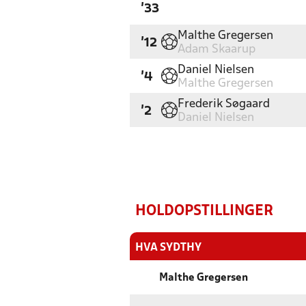
'33
Malthe Gregersen
'12
Adam Skaarup
Daniel Nielsen
'4
Malthe Gregersen
Frederik Søgaard
'2
Daniel Nielsen
HOLDOPSTILLINGER
HVA SYDTHY
Malthe Gregersen