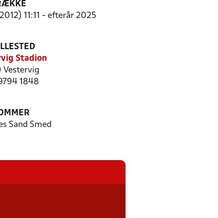
RÆKKE
2012) 11:11 - efterår 2025
ILLESTED
rvig Stadion
 Vestervig
 9794 1848
OMMER
es Sand Smed