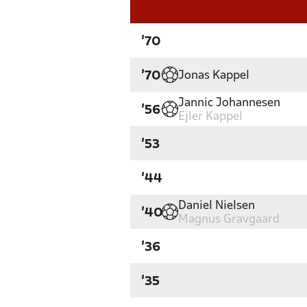
'70
Jonas Kappel
'70
Jannic Johannesen
'56
Ejler Kappel
'53
'44
Daniel Nielsen
'40
Magnus Gravgaard
'36
'35