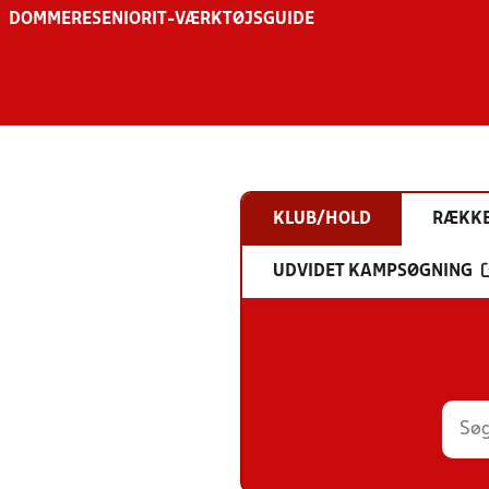
DOMMERE
SENIOR
IT-VÆRKTØJSGUIDE
KLUB/HOLD
RÆKK
UDVIDET KAMPSØGNING