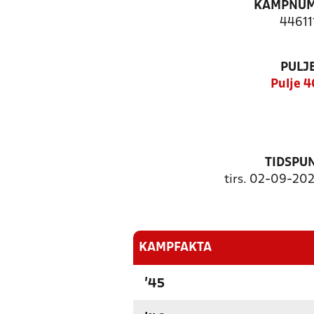
KAMPNU
44611
PULJ
Pulje 
TIDSPU
tirs. 02-09-202
KAMPFAKTA
'45