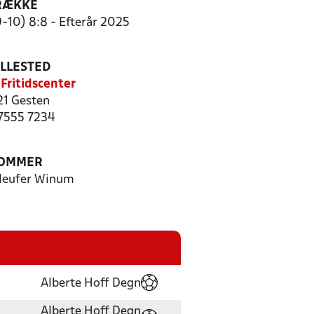
RÆKKE
-10) 8:8 - Efterår 2025
ILLESTED
Fritidscenter
1 Gesten
 7555 7234
OMMER
leufer Winum
Alberte Hoff Degn
Alberte Hoff Degn