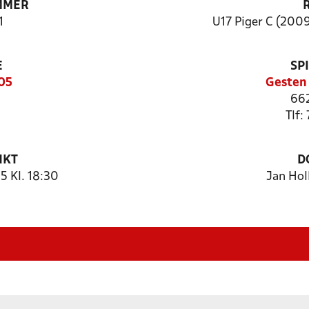
MMER
1
U17 Piger C (2009
E
SP
405
Gesten 
662
Tlf:
NKT
D
5 Kl. 18:30
Jan Hol