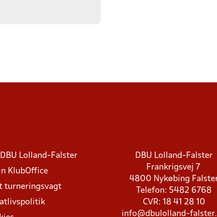
DBU Lolland-Falster
DBU Lolland-Falster
Frankrigsvej 7
in KlubOffice
4800 Nykøbing Falste
t turneringsvagt
Telefon: 5482 6768
atlivspolitik
CVR: 18 41 28 10
info@dbulolland-falster