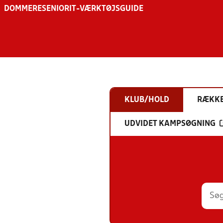
DOMMERE
SENIOR
IT-VÆRKTØJSGUIDE
KLUB/HOLD
RÆKK
UDVIDET KAMPSØGNING