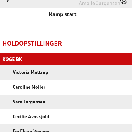
'7
Amalie Jørgensen
Kamp start
HOLDOPSTILLINGER
KØGE BK
Victoria Mattrup
Caroline Møller
Sara Jørgensen
Cecilie Avnskjold
Fie Elvira Wegger