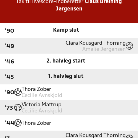
Tak til livescore-indberetter
Claus Breining
Jørgensen
Kamp slut
'90
Clara Kousgard Thorning
'49
Amalie Jørgensen
2. halvleg start
'46
1. halvleg slut
'45
Thora Zober
'90
Cecilie Avnskjold
Victoria Mattrup
'73
Cecilie Avnskjold
Thora Zober
'44
Clara Kousgard Thorning