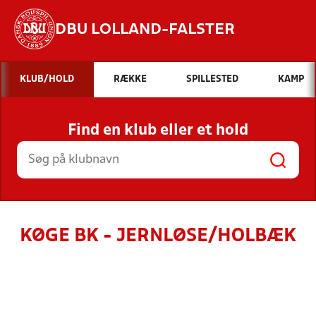
DBU LOLLAND-FALSTER
Hvad vil du søge efter?
KLUB/HOLD
RÆKKE
SPILLESTED
KAMP
INDHOLD OG NYHEDER
Find en klub eller et hold
STILLINGER, RESULTATER, KLUBBER OG
HOLD
KØGE BK - JERNLØSE/HOLBÆK